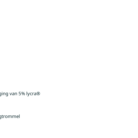
ging van 5% lycra®
oogtrommel