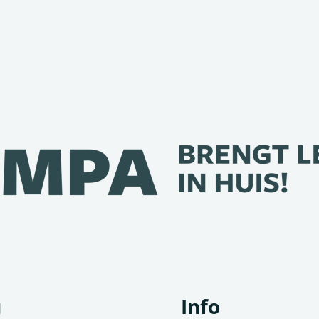
u
Info