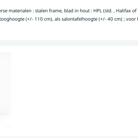
e materialen : stalen frame, blad in hout : HPL (std. , Halifax o
ooghoogte (+/- 110 cm), als salontafelhoogte (+/- 40 cm) ; voor k