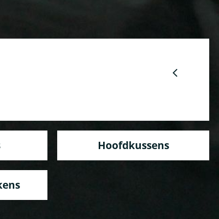
s
Hoofdkussens
kens